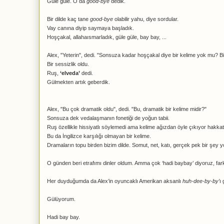
Güle güle. O da
good-bye
dedik.
Bir dilde kaç tane
good-bye
olabilir yahu, diye sordular.
Vay canına diyip saymaya başladık.
Hoşçakal, allahaısmarladık, güle güle, bay bay, ...
Alex, "Yeterin", dedi. "Sonsuza kadar hoşçakal diye bir kelime yok mu? Bi
Bir sessizlik oldu.
Ruş,
‘elveda’
dedi.
Gülmekten artık geberdik.
Alex, "Bu çok dramatik oldu", dedi. "Bu, dramatik bir kelime midir?"
Sonsuza dek vedalaşmanın fonetiği de yoğun tabii.
Ruş özellikle hissiyatlı söylemedi ama kelime ağızdan öyle çıkıyor hakka
Bu da İngilizce karşılığı olmayan bir kelime.
Dramaların topu birden bizim dilde. Somut, net, katı, gerçek pek bir şey yo
O günden beri etrafımı dinler oldum. Amma çok ‘hadi baybay’ diyoruz, fa
Her duyduğumda da Alex’in oyuncaklı Amerikan aksanlı
huh-dee-by-by’
ı 
Gülüyorum.
Hadi bay bay.