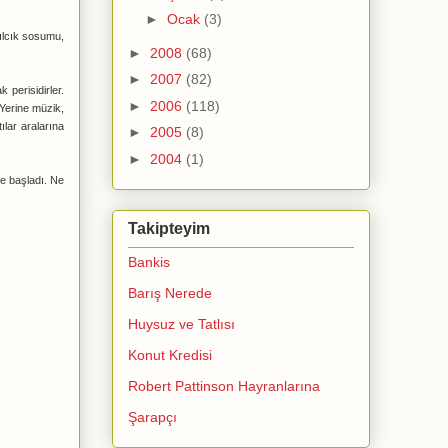
►
Ocak
(3)
zılcık sosumu,
►
2008
(68)
►
2007
(82)
perisidirler.
►
2006
(118)
 Yerine müzik,
ılar aralarına
►
2005
(8)
►
2004
(1)
e başladı. Ne
Takipteyim
Bankis
Barış Nerede
Huysuz ve Tatlısı
Konut Kredisi
Robert Pattinson Hayranlarına
Şarapçı