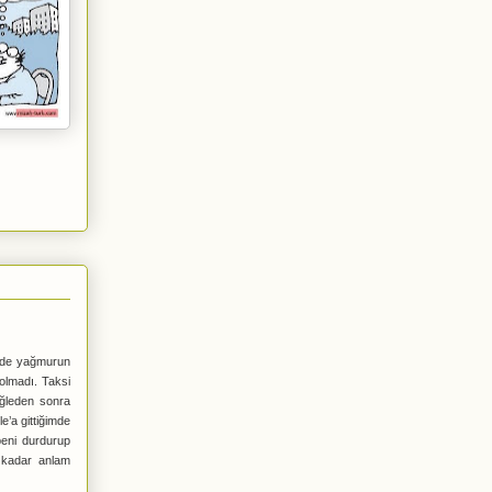
inde yağmurun
 olmadı. Taksi
 öğleden sonra
’a gittiğimde
beni durdurup
e kadar anlam