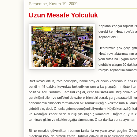
Perşembe, Kasım 19, 2009
Uzun Mesafe Yolculuk
Kapıdan kapıya toplam 2
gerekirken Heathrow'da a
seyahat oldu.
Heathrow'a çok gelip git
Heathrow aktarmasının aç
yeni rotasına uygun olara
otobüsle ulaşım 20 dakika 
rotayla seyahatimi tama
Bilet kesici olsun, rota belirleyici, bavul arayıcı olsun konusunun ehl
bendim. 45 dakika kuyrukta bekledikten sonra karşılaştığım müşteri tem
basit bir soru sordum. Kafasını kaşıdı, çenesini sıvazladı. Beş dakika k
gerektiğini bilen ve tarifeleri de ezbere bilen biri olarak şu şu saatte 
cehennemin dibindeki terminalden bir sonraki uçağın kalkmasına 40 dakika 
gidebilirsin, dedi. Onunla gidemeyeceğimi biliyordum. Köylü kurnazlığı kaf
ve Aladağlar kadar serin duruşuyla başa çıkamadım. Dağarcığı yüz ke
terminale gittim ve nitekim uçağa alınmadım. Otuz dakika sonra aynı term
Bir terminalde güvenlikten resmen fanilamla ve yalın ayak geçtim. Güve
Geçtiğim kapı da ötmedi zaten. Tahmin ediyorum ki acelemden hiperven