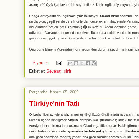
aranıyor?"
Öyle işte
kıvamı bir şey dedi kız. Kırık İngilizce'yi duyunca 
Uçağa almayanın da İngilizcesi yüz kelimeydi. Sıramı kıran adamınki de.
şu da oldu; çeşitli rende ve silindirlerden geçerek en nihayetinde Vanc
olduğumdan batıda batılı kalmamışlığı ilk kez bu kadar gözüme çarptı.
ediyorum. Varyete kaosunu da getiriyor. Bu potada politik ya da ekonom
göçler ucuz işçilik getirdi. Bu sayede seyahat etmek ucuzladı da ben de 
Onu bunu bilmem. Adrenalinim dinmediğinden duruma saydırma kısmında
6 yorum:
Etiketler:
Seyahat
,
sinir
Perşembe, Kasım 05, 2009
Türkiye'nin Tadı
O kadar liberal, toleranslı, aman eşitlikçi özgürlükçü ayağına yatarım
Mesela uçağa bindiğimde
Skylife
dergisini karıştırmamla içimdeki faşist u
versiyonlarını okumadan duramam. Okudukça öfke basar. Hakir görme bas
çeviri hatasından ziyade
oynanılan hedefe yakışılmadığıdır
.
‘Uluslarar
ona göre adamlarla röportaj yapar, ona göre sorular sorarsın, di mi? İzle