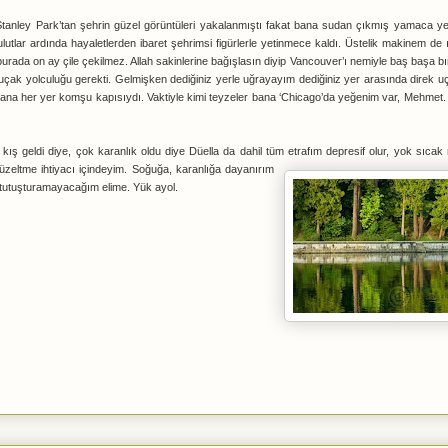
 Stanley Park’tan şehrin güzel görüntüleri yakalanmıştı fakat bana sudan çıkmış yamaca ye
lutlar ardında hayaletlerden ibaret şehrimsi figürlerle yetinmece kaldı. Üstelik makinem de 
urada on ay çile çekilmez. Allah sakinlerine bağışlasın diyip Vancouver’ı nemiyle baş başa b
at uçak yolculuğu gerekti. Gelmişken dediğiniz yerle uğrayayım dediğiniz yer arasında direk
ana her yer komşu kapısıydı. Vaktiyle kimi teyzeler bana ‘Chicago’da yeğenim var, Mehmet. 
ş geldi diye, çok karanlık oldu diye Düella da dahil tüm etrafım depresif olur,
yok sıcak 
düzeltme ihtiyacı içindeyim. Soğuğa, karanlığa dayanırım
 tutuşturamayacağım elime. Yük ayol.