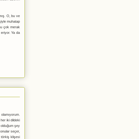
mış. O, bu ve
işiyle muhatap
unu çok merak
eriyor. Ya da
l olamıyorum.
er iki dildeki
z olduğum şey
onular seçer,
törkiş klişesi