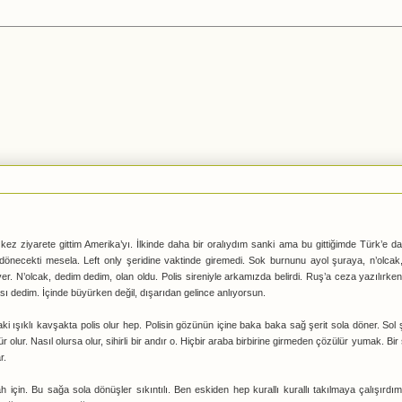
ki kez ziyarete gittim Amerika’yı. İlkinde daha bir oralıydım sanki ama bu gittiğimde Türk’e 
 dönecekti mesela. Left only şeridine vaktinde giremedi. Sok burnunu ayol şuraya, n’olcak
. N’olcak, dedim dedim, olan oldu. Polis sireniyle arkamızda belirdi. Ruş’a ceza yazılırken
sı dedim. İçinde büyürken değil, dışarıdan gelince anlıyorsun.
ki ışıklı kavşakta polis olur hep. Polisin gözünün içine baka baka sağ şerit sola döner. Sol 
 olur. Nasıl olursa olur, sihirli bir andır o. Hiçbir araba birbirine girmeden çözülür yumak. Bir 
r.
llah için. Bu sağa sola dönüşler sıkıntılı. Ben eskiden hep kurallı kurallı takılmaya çalışır