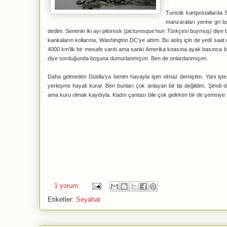
Turistik kartpostallarda
manzaraları yerine gri bu
dedim. Senenin iki ayı pitoresk
(picturesque’nun Türkçesi buymuş)
diye b
kankaların kollarına, Washington DC’ye attım. Bu atılış için de yedi sa
4000 km’lik bir mesafe vardı ama sanki Amerika kıtasına ayak basınca b
diye sorduğunda boşuna dumurlanmışım. Ben de onlardanmışım.
Daha gelmeden Düella’ya benim havayla işim olmaz demiştim. Yani işte kı
yerleşme hayali kurar. Ben bunları çok anlayan bir tip değildim. Şimdi 
ama kuru olmak kaydıyla. Kadın çantası bile çok gelirken bir de şemsiye
1 yorum:
Etiketler:
Seyahat