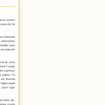
 kısa sürmesi
emesi bol bir
ce listesinde
ım aktarmamın
minaller arası
a da makul bir
ıran ilk yolcu
siniz?' kadar
eler yapılması
nik yapma. "Ta
 attı. Bununla
İngilizcesiyle
k üzere d,ğer
 lastik olur.
"Neden üzerim