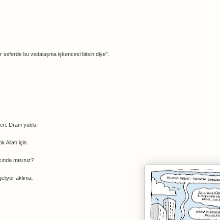
r seferde bu vedalaşma işkencesi bitsin diye".
ten. Dram yüklü.
k Allah için.
rkında mısınız?
geliyor aklıma.