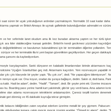
6 saat süren bir uçak yolculuğunun ardından yazmaktayım. Normalde 10 saat kadar daha
ktarma yapmak ve British Airways ile uçmak gafletinde bulunduğumdan adrenalini ve sürünc
tim ve her seferinde lanet okudum ama ilk kez buradan aktarma yaptım ve her türlü işken
ık ara lider olabileceğine kanaat getirdim. British'in kendi gecikmesi yüzünden kaçırdığ
k değiştirilebilmesi ve bavulumun bulunabilmesi için bir terminalden diğerine yollandım. Ter
sürüyor ve her terminalde illa ki yeni baştan güvenlikten geçiriliyordum. Her geçen dakikayl
mlama şansımı da kaybediyordum.
i kimseyle karşılaşmadım. Sanki dünyanın en kalabalık limanlarından birinde aktarmasını kaç
silcisine 'Uçağım İstanbul'dan geç indi. Aktarmamı kaçırdım. Yeni rezervasyon yapabilir mi
adar çıkı çıkı klavyede bir şeyler yaptı. "Bu çok zor", dedi. "Ne yapacağımı bilemiyorum". N
bilmem nereye uçak var. Ona koyun, oradan da şuraya bağlayın, dedim. Sakin ol, dedi bana. Pa
kaldı. Hadi be adam", dedim. "Hadiii". "Tamam", dedi. Bir şeyler print etti. Üzerine imzasını
ası bu. Boarding pass yerine hamili kart yakinimdir, gibi bir şey verdi bana. Ama adamın kırık 
lime olan adama rezervasyon tekniklerini anlatamazdım. Çaresiz torpilli kartımı deneme
inale geri dönmüş ve 45 dakikalık kuyruğa tekrar girmiştim.
nlik belasını bildiğimden zaten seyahat ederken üzerime metalli bir şey giymem. Pabucum da
tile olduğumdan kenara çekip mıncık mıncık üzerimi aradılar. "Ötmedi ki alarm", dedim. 