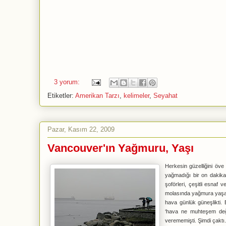
3 yorum:
Etiketler:
Amerikan Tarzı
,
kelimeler
,
Seyahat
Pazar, Kasım 22, 2009
Vancouver'ın Yağmuru, Yaşı
Herkesin güzelliğini öv
yağmadığı bir on dakika 
şoförleri, çeşitli esnaf 
molasında yağmura yaşa r
hava günlük güneşlikti.
‘hava ne muhteşem deği
verememişti. Şimdi çaktı.