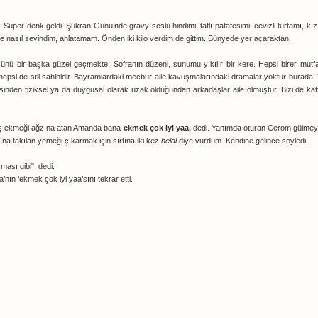
üper denk geldi. Şükran Günü’nde gravy soslu hindimi, tatlı patatesimi, cevizli turtamı, kı
ye nasıl sevindim, anlatamam. Önden iki kilo verdim de gittim. Bünyede yer açaraktan.
ü bir başka güzel geçmekte. Sofranın düzeni, sunumu yıkılır bir kere. Hepsi birer mutfak 
 hepsi de stil sahibidir. Bayramlardaki mecbur aile kavuşmalarındaki dramalar yoktur burada.
inden fiziksel ya da duygusal olarak uzak olduğundan arkadaşlar aile olmuştur. Bizi de katt
mış ekmeği ağzına atan Amanda bana
ekmek çok iyi yaa,
dedi. Yanımda oturan Cerom gülmey
 takılan yemeği çıkarmak için sırtına iki kez
helal
diye vurdum. Kendine gelince söyledi.
ması gibi", dedi.
nın ‘ekmek çok iyi yaa’sını tekrar etti.