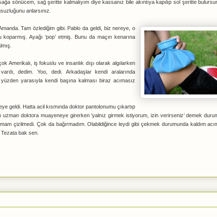
an sağa sönücem, sağ şeritte kalmalıyım diye kassanız bile akıntıya kapılıp sol şeritte bulursu
suzluğunu anlarsınız.
manda. Tam özlediğim gibi. Pablo da geldi, biz nereye, o
u koparmış. Ayağı ‘pop’ etmiş. Bunu da maçın kenarına
lmış.
 Amerikalı, iş fokuslu ve insanlık dışı olarak algılarken
ardı, dedim. Yoo, dedi. Arkadaşlar kendi aralarında
 yüzden yarasıyla kendi başına kalması biraz acımasız
ye geldi. Hatta acil kısmında doktor pantolonumu çıkartıp
 son uzman doktora muayeneye girerken ‘yalnız girmek istiyorum, izin verirseniz’ demek dur
rizmam çizilmedi. Çok da bağırmadım. Olabildiğince leydi gibi çekmek durumunda kaldım acım
 Tezata bak sen.