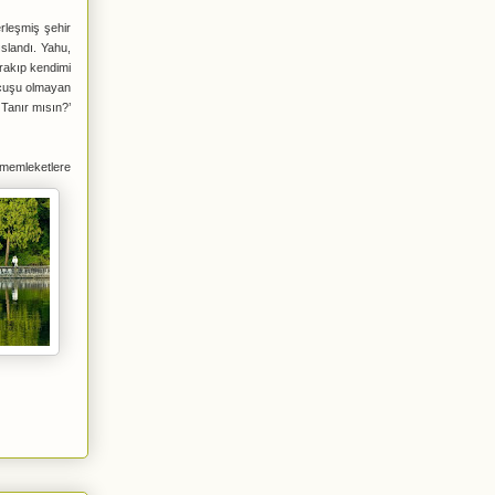
rleşmiş şehir
ıslandı. Yahu,
ırakıp kendimi
 uçuşu olmayan
Tanır mısın?’
memleketlere