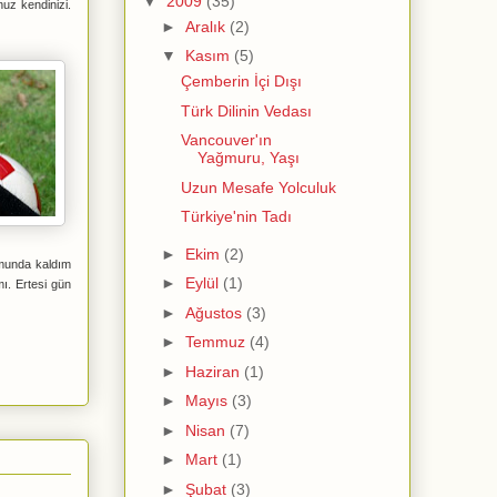
▼
2009
(35)
nuz kendinizi.
►
Aralık
(2)
▼
Kasım
(5)
Çemberin İçi Dışı
Türk Dilinin Vedası
Vancouver'ın
Yağmuru, Yaşı
Uzun Mesafe Yolculuk
Türkiye'nin Tadı
►
Ekim
(2)
umunda kaldım
►
Eylül
(1)
ı. Ertesi gün
►
Ağustos
(3)
►
Temmuz
(4)
►
Haziran
(1)
►
Mayıs
(3)
►
Nisan
(7)
►
Mart
(1)
►
Şubat
(3)