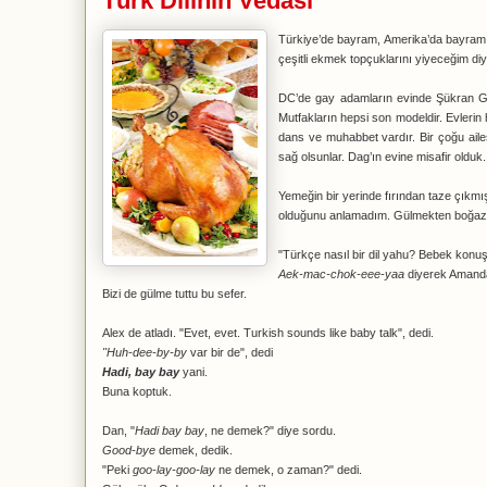
Türk Dilinin Vedası
Türkiye’de bayram, Amerika’da bayram. S
çeşitli ekmek topçuklarını yiyeceğim di
DC’de gay adamların evinde Şükran Gün
Mutfakların hepsi son modeldir. Evlerin
dans ve muhabbet vardır. Bir çoğu ailes
sağ olsunlar. Dag’ın evine misafir olduk.
Yemeğin bir yerinde fırından taze çık
olduğunu anlamadım. Gülmekten boğazına
"Türkçe nasıl bir dil yahu? Bebek konuş
Aek-mac-chok-eee-yaa
diyerek Amanda’
Bizi de gülme tuttu bu sefer.
Alex de atladı. "Evet, evet. Turkish sounds like baby talk", dedi.
"Huh-dee-by-by
var bir de", dedi
Hadi, bay bay
yani.
Buna koptuk.
Dan, "
Hadi bay bay
, ne demek?" diye sordu.
Good-bye
demek, dedik.
"Peki
goo-lay-goo-lay
ne demek, o zaman?" dedi.