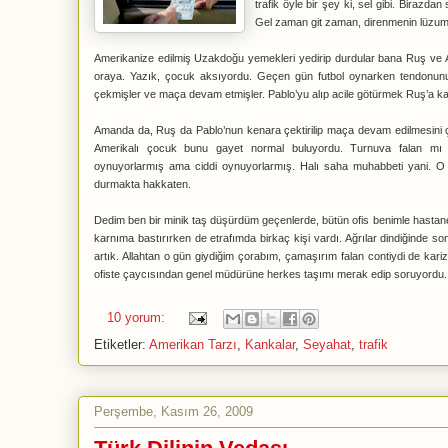
trafik öyle bir şey ki, sel gibi. Birazd
Gel zaman git zaman, direnmenin lüzum
Amerikanize edilmiş Uzakdoğu yemekleri yedirip durdular bana Ruş ve A
oraya. Yazık, çocuk aksıyordu. Geçen gün futbol oynarken tendonun
çekmişler ve maça devam etmişler. Pablo’yu alıp acile götürmek Ruş’a ka
Amanda da, Ruş da Pablo’nun kenara çektirilip maça devam edilmesini çok
Amerikalı çocuk bunu gayet normal buluyordu. Turnuva falan mı v
oynuyorlarmış ama ciddi oynuyorlarmış. Halı saha muhabbeti yani. O
durmakta hakkaten.
Dedim ben bir minik taş düşürdüm geçenlerde, bütün ofis benimle hastane
karnıma bastırırken de etrafımda birkaç kişi vardı. Ağrılar dindiğinde
artık. Allahtan o gün giydiğim çorabım, çamaşırım falan contiydi de ka
ofiste çaycısından genel müdürüne herkes taşımı merak edip soruyordu.
10 yorum:
Etiketler:
Amerikan Tarzı
,
Kankalar
,
Seyahat
,
trafik
Perşembe, Kasım 26, 2009