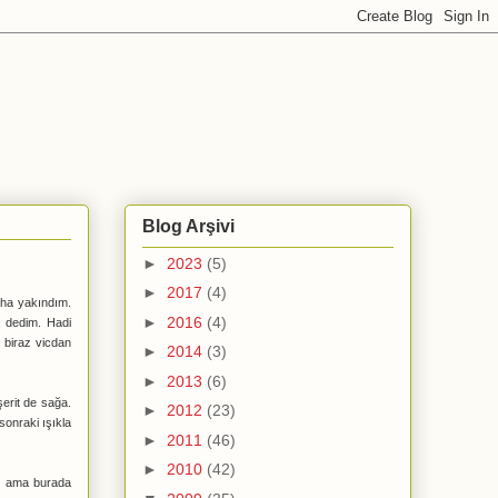
Blog Arşivi
►
2023
(5)
►
2017
(4)
daha yakındım.
►
2016
(4)
, dedim. Hadi
 biraz vicdan
►
2014
(3)
►
2013
(6)
şerit de sağa.
►
2012
(23)
sonraki ışıkla
►
2011
(46)
►
2010
(42)
dım ama burada