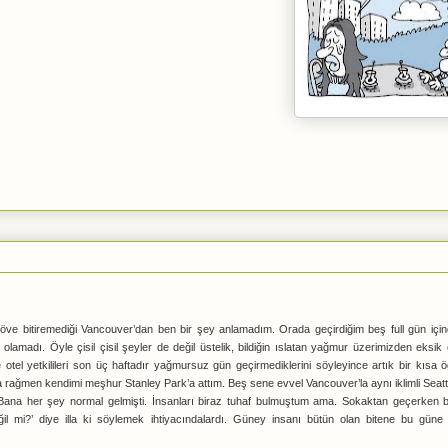
e öve bitiremediği Vancouver’dan ben bir şey anlamadım. Orada geçirdiğim beş full gün iç
olamadı. Öyle çisil çisil şeyler de değil üstelik, bildiğin ıslatan yağmur üzerimizden eksik
ve otel yetkilileri son üç haftadır yağmursuz gün geçirmediklerini söyleyince artık bir kısa
ağmen kendimi meşhur Stanley Park’a attım. Beş sene evvel Vancouver’la aynı iklimli Seattle
 Bana her şey normal gelmişti. İnsanları biraz tuhaf bulmuştum ama. Sokaktan geçerken 
l mi?’ diye illa ki söylemek ihtiyacındalardı. Güney insanı bütün olan bitene bu gün