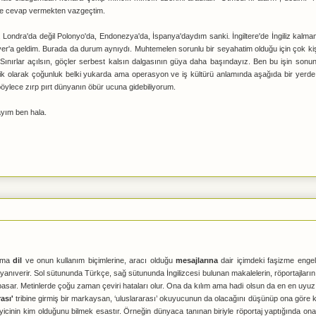
yine cevap vermekten vazgeçtim.
 Londra'da değil Polonyo'da, Endonezya'da, İspanya'daydım sanki. İngiltere'de İngiliz kalma
ouver'a geldim. Burada da durum aynıydı. Muhtemelen sorunlu bir seyahatim olduğu için çok k
 Sınırlar açılsın, göçler serbest kalsın dalgasının güya daha başındayız. Ben bu işin son
ik olarak çoğunluk belki yukarda ama operasyon ve iş kültürü anlamında aşağıda bir yerde 
böylece zırp pırt dünyanın öbür ucuna gidebiliyorum.
yım ben hala.
 ama
dil
ve onun kullanım biçimlerine, aracı olduğu
mesajlarına
dair içimdeki faşizme enge
yanıverir. Sol sütununda Türkçe, sağ sütununda İngilizcesi bulunan makalelerin, röportajların h
ar. Metinlerde çoğu zaman çeviri hataları olur. Ona da kılım ama hadi olsun da en en uyu
ası'
tribine girmiş bir markaysan, ‘uluslararası’ okuyucunun da olacağını düşünüp ona göre k
yicinin kim olduğunu bilmek esastır. Örneğin dünyaca tanınan biriyle röportaj yaptığında ona 