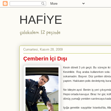
HAFİYE
çalakalem İZ peşinde
Cumartesi, Kasım 28, 2009
Çemberin İçi Dışı
Kesin döneli 3 yılı geçti. Bu süreçte i
Kesinlikle. Ruş araba kullanırken sola
sokamadın. Boşver. Düz şeritten dönüver
yaptım. Hakkaten polis devletiymiş bura
Ne bileyim ayol. Benim iş yeri çıkışımda
Hepsi ortada kavuşur. Biraz hır gür, küfür
dönüş yumağı yeniden sarılıncaya kada
Işığa genelde saygılılar Istanbul'da, A